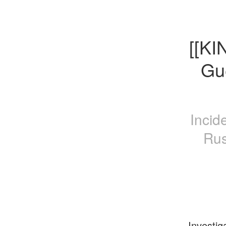
[[KI
Gu
Incid
Rus
Investig