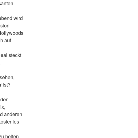
anten 
ebend wird 
sion 
Hollywoods 
 auf 
al steckt 
 
sehen, 
 ist?
 den 
x, 
d anderen 
ostenlos 
u helfen, 