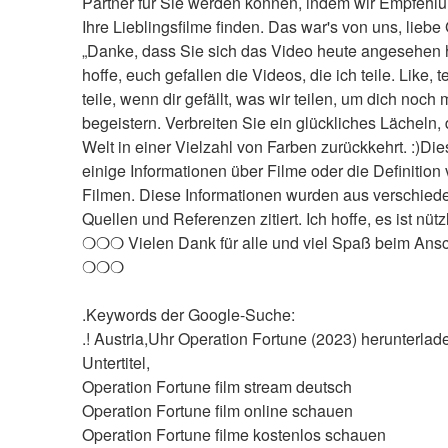
Partner für Sie werden können, indem wir Empfehlun
Ihre Lieblingsfilme finden. Das war's von uns, liebe 
„Danke, dass Sie sich das Video heute angesehen h
hoffe, euch gefallen die Videos, die ich teile. Like, te
teile, wenn dir gefällt, was wir teilen, um dich noch 
begeistern. Verbreiten Sie ein glückliches Lächeln, d
Welt in einer Vielzahl von Farben zurückkehrt. :)Dies
einige Informationen über Filme oder die Definition 
Filmen. Diese Informationen wurden aus verschied
Quellen und Referenzen zitiert. Ich hoffe, es ist nützl
❍❍❍ Vielen Dank für alle und viel Spaß beim Ans
❍❍❍
.Keywords der Google-Suche:
.! Austria,Uhr Operation Fortune (2023) herunterlad
Untertitel,
Operation Fortune film stream deutsch
Operation Fortune film online schauen
Operation Fortune filme kostenlos schauen