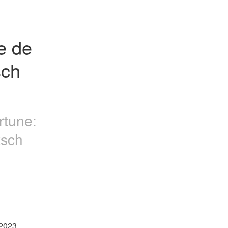
 de 
ch 
rtune:
tsch
2023 