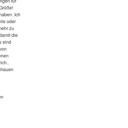
gen für 
Grüße! 
aben. Ich 
ile oder 
mehr zu 
amit die 
 sind 
von 
enen 
ich..
chauen 
en