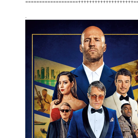
===================++++++++++++++++++++=
.