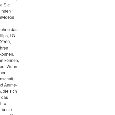
e Sie 
Ihnen 
mvideos 
 ohne das 
lips, LG 
X360, 
hren 
 können.
en können, 
den. Wenn 
nen, 
schaft, 
und Anime-
 die sich 
 das 
hre 
 beste 