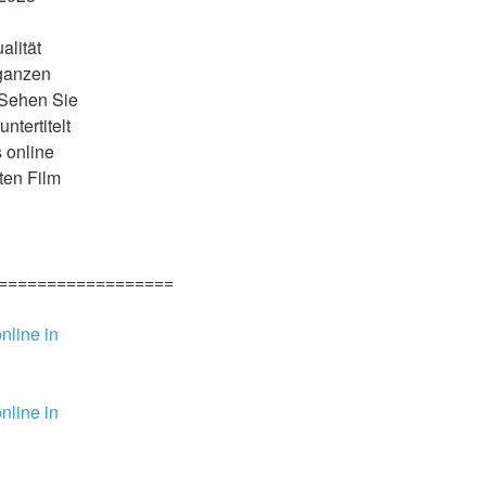
lität 
ganzen 
 Sehen Sie 
tertitelt 
online 
en Film 
==================
line in 
line in 