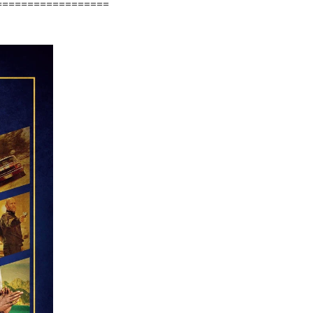
==================