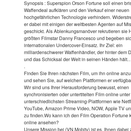
Synopsis : Superspion Orson Fortune soll einen bris
Waffendeal aufklären und den Verkauf einer neuen 
hochgefährlichen Technologie verhindern. Widerstr
er dabei mit einigen der weltbesten Agenten auf Mis
geschickt. Als Ablenkungsmanöver rekrutieren sie 
größten Filmstar Danny Francesco und begeben sich
internationalen Undercover-Einsatz. Ihr Ziel: ein 
milliardenschwerer Waffenhändler, der hinter dem De
und das Schicksal der Welt in seinen Händen hält…
.
Finden Sie Ihren nächsten Film, um ihn online anzu
und sehen Sie, auf welchen Plattformen er verfügbar
Wir sind uns Ihrer Herausforderung bewusst, einen 
synchronisierten oder untertitelten Film online unter
unterschiedlichsten Streaming-Plattformen wie Netfli
YouTube, Amazon Prime Video, NOW, Apple TV un
zu finden.Wo kann ich den Film Operation Fortune k
online ansehen?
Unsere Mission bei (VN.Mobitv) ist es, Ihnen dabei z