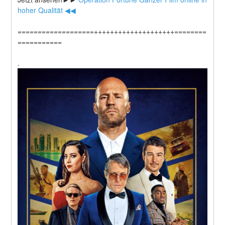
hoher Qualität ◀◀
===================++++++++++++++++++++========
===========
.