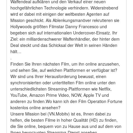
Waffendeal aufklären und den Verkauf einer neuen 
hochgefährlichen Technologie verhindern. Widerstrebend 
wird er dabei mit einigen der weltbesten Agenten auf 
Mission geschickt. Als Ablenkungsmanöver rekrutieren sie 
Hollywoods größten Filmstar Danny Francesco und 
begeben sich auf internationalen Undercover-Einsatz. Ihr 
Ziel: ein milliardenschwerer Waffenhändler, der hinter dem 
Deal steckt und das Schicksal der Welt in seinen Händen 
hält… 
.
Finden Sie Ihren nächsten Film, um ihn online anzusehen, 
und sehen Sie, auf welchen Plattformen er verfügbar ist?
Wir sind uns Ihrer Herausforderung bewusst, einen 
synchronisierten oder untertitelten Film online unter den 
unterschiedlichsten Streaming-Plattformen wie Netflix, 
YouTube, Amazon Prime Video, NOW, Apple TV und 
anderen zu finden.Wo kann ich den Film Operation Fortune 
kostenlos online ansehen?
Unsere Mission bei (VN.Mobitv) ist es, Ihnen dabei zu 
helfen, die besten Filme in hoher Qualität (HD) zu finden, 
die Sie online, bequem von zu Hause aus und auf dem von 
Ihnen bevorzugten Streaming-Dienst ansehen 